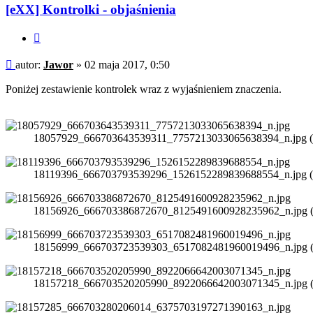
Jawor
[eXX] Kontrolki - objaśnienia
Cytuj
Post
autor:
Jawor
»
02 maja 2017, 0:50
Poniżej zestawienie kontrolek wraz z wyjaśnieniem znaczenia.
18057929_666703643539311_7757213033065638394_n.jpg (31
18119396_666703793539296_1526152289839688554_n.jpg (36
18156926_666703386872670_8125491600928235962_n.jpg (34
18156999_666703723539303_6517082481960019496_n.jpg (41
18157218_666703520205990_8922066642003071345_n.jpg (38