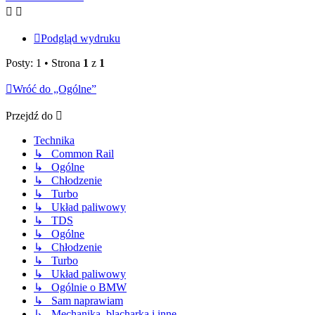
Podgląd wydruku
Posty: 1 • Strona
1
z
1
Wróć do „Ogólne”
Przejdź do
Technika
↳ Common Rail
↳ Ogólne
↳ Chłodzenie
↳ Turbo
↳ Układ paliwowy
↳ TDS
↳ Ogólne
↳ Chłodzenie
↳ Turbo
↳ Układ paliwowy
↳ Ogólnie o BMW
↳ Sam naprawiam
↳ Mechanika, blacharka i inne