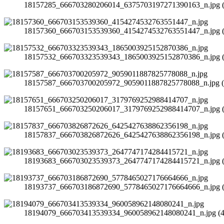
18157285_666703280206014_6375703197271390163_n.jpg (44
18157360_666703153539360_4154274532763551447_n.jpg (42
18157532_666703323539343_1865003925152870386_n.jpg (35
18157587_666703700205972_9059011887825778088_n.jpg (37
18157651_666703250206017_3179769252988414707_n.jpg (44
18157837_666703826872626_6425427638862356198_n.jpg (27
18193683_666703023539373_2647747174284415721_n.jpg (33
18193737_666703186872690_5778465027176664666_n.jpg (44
18194079_666703413539334_960058962148080241_n.jpg (42.