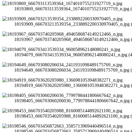
18193869_666703113539364_1674010755231927719_n.jpg (39
18193909_666703213539354_2338892200330970405_n.jpg (40
18193967_666703740205968_4946586874149212466_n.jpg (38
18194079_666703413539334_960058962148080241_n.jpg (42.
18194649_666703080206034_2411931098489175769_n.jpg (35
18194919_666703620205980_1366981053948382271_n.jpg (33
18198405_666703060206036_7799788441806667642_n.jpg (39
18198453_666703540205988_8160085144892621100_n.jpg (41
18198546_666703456872663_3585713969440496514_n.jpg (44