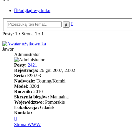
Podgląd wydruku
Wyszukiwanie
Szukaj
zaawansowane
Posty: 1 • Strona
1
z
1
Jawor
Administrator
Posty:
2421
Rejestracja:
26 gru 2007, 23:02
Seria:
E90-93
Nadwozie:
Touring/Kombi
Model:
320d
Rocznik:
2010
Skrzynia biegów:
Manualna
Województwo:
Pomorskie
Lokalizacja:
Gdańsk
Kontakt:
Skontaktuj
się
Strona WWW
z