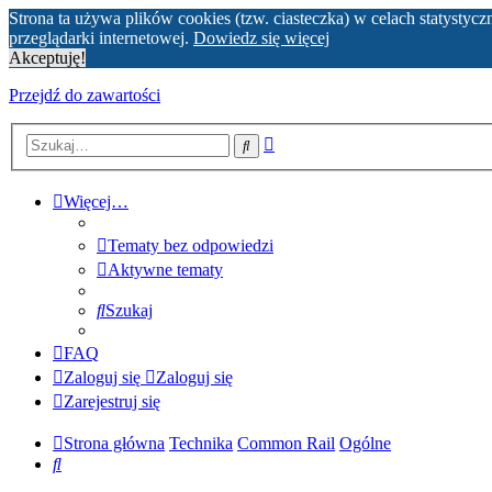
Strona ta używa plików cookies (tzw. ciasteczka) w celach statyst
przeglądarki internetowej.
Dowiedz się więcej
Akceptuję!
Przejdź do zawartości
Wyszukiwanie
Szukaj
zaawansowane
Więcej…
Tematy bez odpowiedzi
Aktywne tematy
Szukaj
FAQ
Zaloguj się
Zaloguj się
Zarejestruj się
Strona główna
Technika
Common Rail
Ogólne
Szukaj