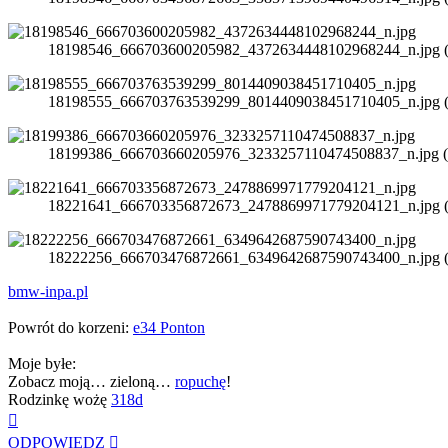
18198546_666703600205982_4372634448102968244_n.jpg (38
18198555_666703763539299_8014409038451710405_n.jpg (34
18199386_666703660205976_3233257110474508837_n.jpg (42
18221641_666703356872673_2478869971779204121_n.jpg (36
18222256_666703476872661_6349642687590743400_n.jpg (43
bmw-inpa.pl
Powrót do korzeni:
e34 Ponton
Moje byłe:
Zobacz moją… zieloną…
ropuchę
!
Rodzinkę wożę
318d
Na
górę
ODPOWIEDZ