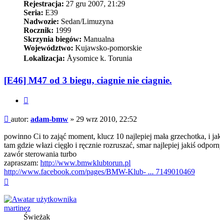
Rejestracja:
27 gru 2007, 21:29
Seria:
E39
Nadwozie:
Sedan/Limuzyna
Rocznik:
1999
Skrzynia biegów:
Manualna
Województwo:
Kujawsko-pomorskie
Lokalizacja:
Åysomice k. Torunia
[E46] M47 od 3 biegu, ciagnie nie ciagnie.
Cytuj
Post
autor:
adam-bmw
»
29 wrz 2010, 22:52
powinno Ci to zająć moment, klucz 10 najlepiej mała grzechotka, i 
tam gdzie włazi cięgło i ręcznie rozruszać, smar najlepiej jakiś odp
zawór sterowania turbo
zapraszam:
http://www.bmwklubtorun.pl
http://www.facebook.com/pages/BMW-Klub- ... 7149010469
Na
górę
martinez
Świeżak