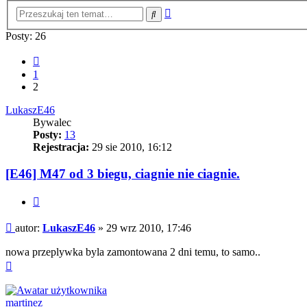
Wyszukiwanie
Szukaj
zaawansowane
Posty: 26
Poprzednia
1
2
LukaszE46
Bywalec
Posty:
13
Rejestracja:
29 sie 2010, 16:12
[E46] M47 od 3 biegu, ciagnie nie ciagnie.
Cytuj
Post
autor:
LukaszE46
»
29 wrz 2010, 17:46
nowa przeplywka byla zamontowana 2 dni temu, to samo..
Na
górę
martinez