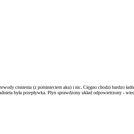
wody cisnienia (z pominieciem aku) i nic. Cięgno chodzi bardzo ładn
adnieta była przepływka. Plyn sprawdzony układ odpowietrzony - wie