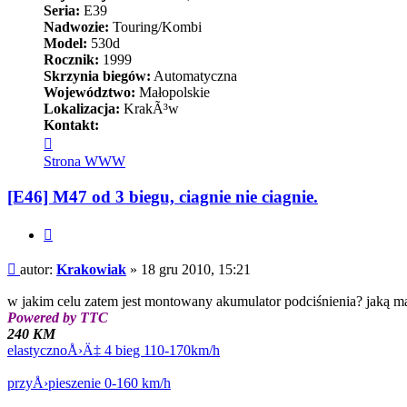
Seria:
E39
Nadwozie:
Touring/Kombi
Model:
530d
Rocznik:
1999
Skrzynia biegów:
Automatyczna
Województwo:
Małopolskie
Lokalizacja:
KrakÃ³w
Kontakt:
Skontaktuj
się
Strona WWW
z
Krakowiak
[E46] M47 od 3 biegu, ciagnie nie ciagnie.
Cytuj
Post
autor:
Krakowiak
»
18 gru 2010, 15:21
w jakim celu zatem jest montowany akumulator podciśnienia? jaką ma
Powered by TTC
240 KM
elastycznoÅ›Ä‡ 4 bieg 110-170km/h
przyÅ›pieszenie 0-160 km/h