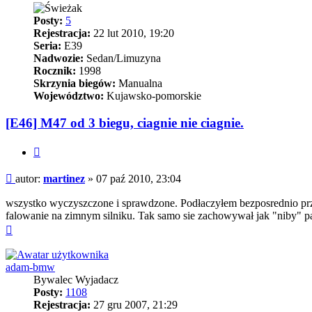
Posty:
5
Rejestracja:
22 lut 2010, 19:20
Seria:
E39
Nadwozie:
Sedan/Limuzyna
Rocznik:
1998
Skrzynia biegów:
Manualna
Województwo:
Kujawsko-pomorskie
[E46] M47 od 3 biegu, ciagnie nie ciagnie.
Cytuj
Post
autor:
martinez
»
07 paź 2010, 23:04
wszystko wyczyszczone i sprawdzone. Podłaczyłem bezposrednio prze
falowanie na zimnym silniku. Tak samo sie zachowywał jak "niby" p
Na
górę
adam-bmw
Bywalec Wyjadacz
Posty:
1108
Rejestracja:
27 gru 2007, 21:29