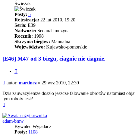
Świeżak
Posty:
5
Rejestracja:
22 lut 2010, 19:20
Seria:
E39
Nadwozie:
Sedan/Limuzyna
Rocznik:
1998
Skrzynia biegów:
Manualna
Województwo:
Kujawsko-pomorskie
[E46] M47 od 3 biegu, ciagnie nie ciagnie.
Cytuj
Post
autor:
martinez
»
29 wrz 2010, 22:39
Dzis zauwazylemze doszło jeszcze falowanie obrotów natomiast objawy
tym roboty jest?
Na
górę
adam-bmw
Bywalec Wyjadacz
Posty:
1108