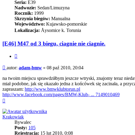
Seria:
E39
Nadwozie:
Sedan/Limuzyna
Rocznik:
1999
Skrzynia biegów:
Manualna
Województwo:
Kujawsko-pomorskie
Lokalizacja:
Åysomice k. Torunia
[E46] M47 od 3 biegu, ciagnie nie ciagnie.
Cytuj
Post
autor:
adam-bmw
»
08 paź 2010, 20:04
na twoim miejscu sprawdziłbym jeszcze wtryski, znajomy teraz nieda
miał podobne, jak się okazało jedna z końcówek się zacinała, a przy
zapraszam:
http://www.bmwklubtorun.pl
http://www.facebook.com/pages/BMW-Klub- ... 7149010469
Na
górę
Krakowiak
Bywalec
Posty:
105
Rejestracja:
15 lut 2010, 0:08