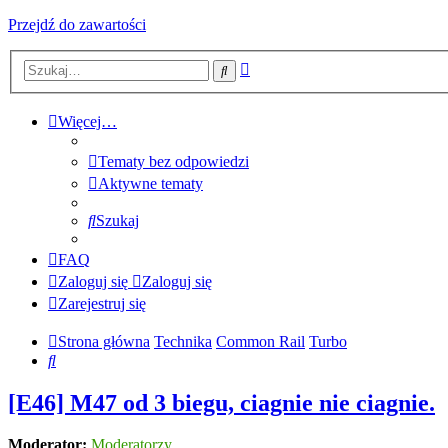
Przejdź do zawartości
Wyszukiwanie
Szukaj
zaawansowane
Więcej…
Tematy bez odpowiedzi
Aktywne tematy
Szukaj
FAQ
Zaloguj się
Zaloguj się
Zarejestruj się
Strona główna
Technika
Common Rail
Turbo
Szukaj
[E46] M47 od 3 biegu, ciagnie nie ciagnie.
Moderator:
Moderatorzy