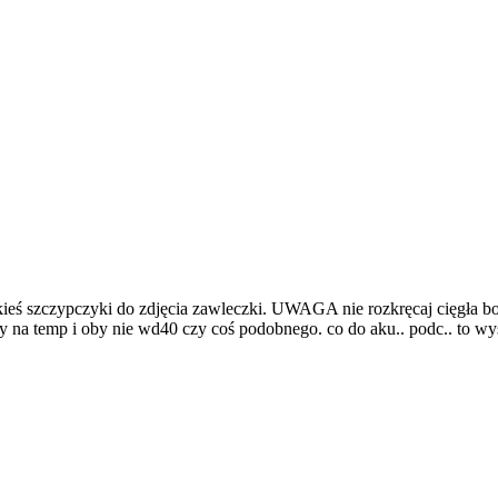
jakieś szczypczyki do zdjęcia zawleczki. UWAGA nie rozkręcaj cięgła 
orny na temp i oby nie wd40 czy coś podobnego. co do aku.. podc.. to 