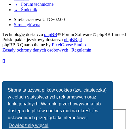
↳ Forum techniczne
↳ Śmietnik
Strefa czasowa
UTC+02:00
Strona główna
Technologię dostarcza
phpBB
® Forum Software © phpBB Limited
Polski pakiet językowy dostarcza
phpBB.pl
phpBB 3 Quarto theme by
PixelGoose Studio
Zasady ochrony danych osobowych
|
Regulamin
Strona ta używa plików cookies (tzw. ciasteczka)
Usuń ciasteczka witryny
w celach statystycznych, reklamowych oraz
Kontakt z nami
funkcjonalnych. Warunki przechowywania lub
dostępu do plików cookies można określić w
Nazwa użytkownika:
ustawieniach przeglądarki internetowej.
Hasło:
Dowiedz się więcej