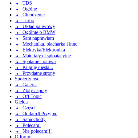
↳ TDS
↳ Ogólne
↳ Chłodzenie
↳ Turbo
↳ Układ paliwowy
↳ Ogólnie o BMW
↳ Sam naprawiam
↳ Mechanika, blacharka i inne
↳ Elektryka/Elektronika
↳ Materiały eksploatacyjne
↳ Spalanie i paliwa
↳ Kupuję diesla...
↳ Przydatne strony
Społeczność
↳ Galeria
↳ Zloty i spoty
↳ Off Topic
Giełda
↳ Części
↳ Oddam || Przyjmę
↳ Samochody
↳ Polecam!
↳ Nie polecam!!!
O forum