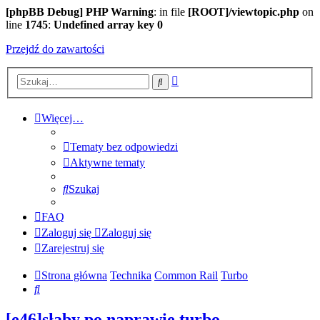
[phpBB Debug] PHP Warning
: in file
[ROOT]/viewtopic.php
on
line
1745
:
Undefined array key 0
Przejdź do zawartości
Wyszukiwanie
Szukaj
zaawansowane
Więcej…
Tematy bez odpowiedzi
Aktywne tematy
Szukaj
FAQ
Zaloguj się
Zaloguj się
Zarejestruj się
Strona główna
Technika
Common Rail
Turbo
Szukaj
[e46]słaby po naprawie turbo