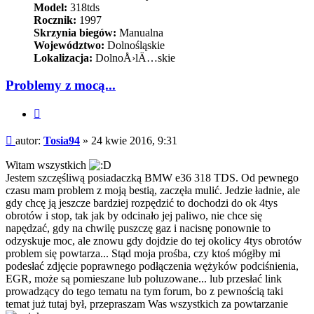
Model:
318tds
Rocznik:
1997
Skrzynia biegów:
Manualna
Województwo:
Dolnośląskie
Lokalizacja:
DolnoÅ›lÄ…skie
Problemy z mocą...
Cytuj
Post
autor:
Tosia94
»
24 kwie 2016, 9:31
Witam wszystkich
Jestem szczęśliwą posiadaczką BMW e36 318 TDS. Od pewnego
czasu mam problem z moją bestią, zaczęła mulić. Jedzie ładnie, ale
gdy chcę ją jeszcze bardziej rozpędzić to dochodzi do ok 4tys
obrotów i stop, tak jak by odcinało jej paliwo, nie chce się
napędzać, gdy na chwilę puszczę gaz i nacisnę ponownie to
odzyskuje moc, ale znowu gdy dojdzie do tej okolicy 4tys obrotów
problem się powtarza... Stąd moja prośba, czy ktoś mógłby mi
podesłać zdjęcie poprawnego podłączenia wężyków podciśnienia,
EGR, może są pomieszane lub poluzowane... lub przesłać link
prowadzący do tego tematu na tym forum, bo z pewnością taki
temat już tutaj był, przepraszam Was wszystkich za powtarzanie