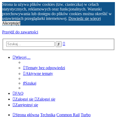
Strona ta używa plików cookies (tzw. ciasteczka) w celach
statystycznych, reklamowych oraz funkcjonalnych. Warunki
przechowywania lub dostępu do plików cookies można określić w
ustawieniach przeglądarki internetowej.
Dowiedz się więcej
Akceptuję!
Przejdź do zawartości
Wyszukiwanie
Szukaj
zaawansowane
Więcej…
Tematy bez odpowiedzi
Aktywne tematy
Szukaj
FAQ
Zaloguj się
Zaloguj się
Zarejestruj się
Strona główna
Technika
Common Rail
Turbo