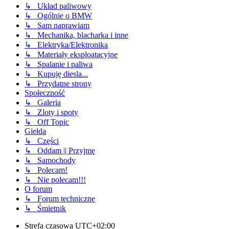
↳ Układ paliwowy
↳ Ogólnie o BMW
↳ Sam naprawiam
↳ Mechanika, blacharka i inne
↳ Elektryka/Elektronika
↳ Materiały eksploatacyjne
↳ Spalanie i paliwa
↳ Kupuję diesla...
↳ Przydatne strony
Społeczność
↳ Galeria
↳ Zloty i spoty
↳ Off Topic
Giełda
↳ Części
↳ Oddam || Przyjmę
↳ Samochody
↳ Polecam!
↳ Nie polecam!!!
O forum
↳ Forum techniczne
↳ Śmietnik
Strefa czasowa
UTC+02:00