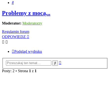
Szukaj
Problemy z mocą...
Moderator:
Moderatorzy
Regulamin forum
ODPOWIEDZ
Podgląd wydruku
Wyszukiwanie
Szukaj
zaawansowane
Posty: 2 • Strona
1
z
1