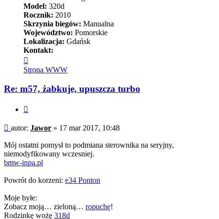
Model:
320d
Rocznik:
2010
Skrzynia biegów:
Manualna
Województwo:
Pomorskie
Lokalizacja:
Gdańsk
Kontakt:
Skontaktuj
się
Strona WWW
z
Jawor
Re: m57, żabkuje, upuszcza turbo
Cytuj
Post
autor:
Jawor
»
17 mar 2017, 10:48
Mój ostatni pomysł to podmiana sterownika na seryjny,
niemodyfikowany wczesniej.
bmw-inpa.pl
Powrót do korzeni:
e34 Ponton
Moje byłe:
Zobacz moją… zieloną…
ropuchę
!
Rodzinkę wożę
318d