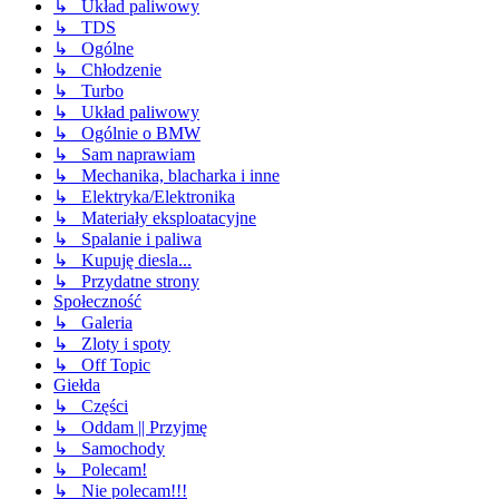
↳ Układ paliwowy
↳ TDS
↳ Ogólne
↳ Chłodzenie
↳ Turbo
↳ Układ paliwowy
↳ Ogólnie o BMW
↳ Sam naprawiam
↳ Mechanika, blacharka i inne
↳ Elektryka/Elektronika
↳ Materiały eksploatacyjne
↳ Spalanie i paliwa
↳ Kupuję diesla...
↳ Przydatne strony
Społeczność
↳ Galeria
↳ Zloty i spoty
↳ Off Topic
Giełda
↳ Części
↳ Oddam || Przyjmę
↳ Samochody
↳ Polecam!
↳ Nie polecam!!!