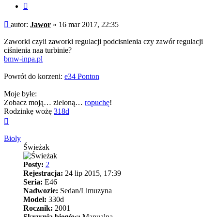
Cytuj
Post
autor:
Jawor
»
16 mar 2017, 22:35
Zaworki czyli zaworki regulacji podcisnienia czy zawór regulacji
ciśnienia naa turbinie?
bmw-inpa.pl
Powrót do korzeni:
e34 Ponton
Moje byłe:
Zobacz moją… zieloną…
ropuchę
!
Rodzinkę wożę
318d
Na
górę
Bioly
Świeżak
Posty:
2
Rejestracja:
24 lip 2015, 17:39
Seria:
E46
Nadwozie:
Sedan/Limuzyna
Model:
330d
Rocznik:
2001
Skrzynia biegów:
Manualna