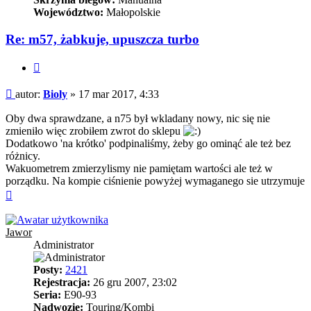
Województwo:
Małopolskie
Re: m57, żabkuje, upuszcza turbo
Cytuj
Post
autor:
Bioly
»
17 mar 2017, 4:33
Oby dwa sprawdzane, a n75 był wkladany nowy, nic się nie
zmieniło więc zrobiłem zwrot do sklepu
Dodatkowo 'na krótko' podpinaliśmy, żeby go ominąć ale też bez
różnicy.
Wakuometrem zmierzylismy nie pamiętam wartości ale też w
porządku. Na kompie ciśnienie powyżej wymaganego sie utrzymuje
Na
górę
Jawor
Administrator
Posty:
2421
Rejestracja:
26 gru 2007, 23:02
Seria:
E90-93
Nadwozie:
Touring/Kombi