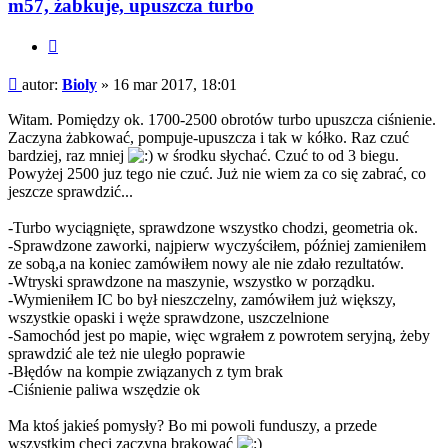
m57, żabkuje, upuszcza turbo
Cytuj
Post
autor:
Bioly
»
16 mar 2017, 18:01
Witam. Pomiędzy ok. 1700-2500 obrotów turbo upuszcza ciśnienie.
Zaczyna żabkować, pompuje-upuszcza i tak w kółko. Raz czuć
bardziej, raz mniej
w środku słychać. Czuć to od 3 biegu.
Powyżej 2500 juz tego nie czuć. Już nie wiem za co się zabrać, co
jeszcze sprawdzić...
-Turbo wyciągnięte, sprawdzone wszystko chodzi, geometria ok.
-Sprawdzone zaworki, najpierw wyczyściłem, później zamieniłem
ze sobą,a na koniec zamówiłem nowy ale nie zdało rezultatów.
-Wtryski sprawdzone na maszynie, wszystko w porządku.
-Wymieniłem IC bo był nieszczelny, zamówiłem już większy,
wszystkie opaski i węże sprawdzone, uszczelnione
-Samochód jest po mapie, więc wgrałem z powrotem seryjną, żeby
sprawdzić ale też nie uległo poprawie
-Błędów na kompie związanych z tym brak
-Ciśnienie paliwa wszędzie ok
Ma ktoś jakieś pomysły? Bo mi powoli funduszy, a przede
wszystkim chęci zaczyna brakować