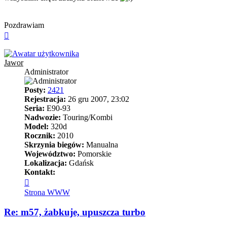
Pozdrawiam
Na
górę
Jawor
Administrator
Posty:
2421
Rejestracja:
26 gru 2007, 23:02
Seria:
E90-93
Nadwozie:
Touring/Kombi
Model:
320d
Rocznik:
2010
Skrzynia biegów:
Manualna
Województwo:
Pomorskie
Lokalizacja:
Gdańsk
Kontakt:
Skontaktuj
się
Strona WWW
z
Jawor
Re: m57, żabkuje, upuszcza turbo