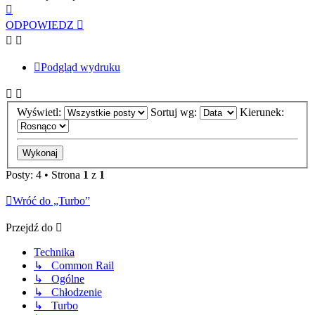
Na
górę
ODPOWIEDZ
Podgląd wydruku
Wyświetl:
Sortuj wg:
Kierunek:
Posty: 4 • Strona
1
z
1
Wróć do „Turbo”
Przejdź do
Technika
↳ Common Rail
↳ Ogólne
↳ Chłodzenie
↳ Turbo