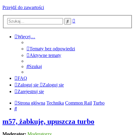
Przejdź do zawartości
Wyszukiwanie
Szukaj
zaawansowane
Więcej…
Tematy bez odpowiedzi
Aktywne tematy
Szukaj
FAQ
Zaloguj się
Zaloguj się
Zarejestruj się
Strona główna
Technika
Common Rail
Turbo
Szukaj
m57, żabkuje, upuszcza turbo
Moderator:
Moderatorzy