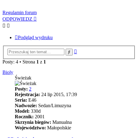
Regulamin forum
ODPOWIEDZ
Podgląd wydruku
Wyszukiwanie
Szukaj
zaawansowane
Posty: 4 • Strona
1
z
1
Bioly
Świeżak
Posty:
2
Rejestracja:
24 lip 2015, 17:39
Seria:
E46
Nadwozie:
Sedan/Limuzyna
Model:
330d
Rocznik:
2001
Skrzynia biegów:
Manualna
Województwo:
Małopolskie