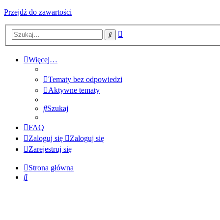
Przejdź do zawartości
Wyszukiwanie
Szukaj
zaawansowane
Więcej…
Tematy bez odpowiedzi
Aktywne tematy
Szukaj
FAQ
Zaloguj się
Zaloguj się
Zarejestruj się
Strona główna
Szukaj