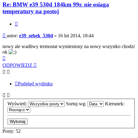
Re: BMW e39 530d 184km 99r. nie osiaga
temperatury na postoj
Cytuj
Post
autor:
e39_sebek_530d
»
16 lut 2014, 18:44
nowy ale wadliwy termostat wymieniony na nowy wszystko chodzi
ok
Na
górę
ODPOWIEDZ
Podgląd wydruku
Wyświetl:
Sortuj wg:
Kierunek:
Posty: 52