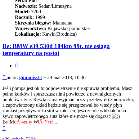
Seria:
E46
Nadwozie:
Sedan/Limuzyna
Model:
320d
Rocznik:
1999
Skrzynia biegów:
Manualna
Województwo:
Kujawsko-pomorskie
Lokalizacja:
Kawki(Brodnica)
Re: BMW e39 530d 184km 99r. nie osiaga
temperatury na postoj
Cytuj
Post
autor:
gummiss11
»
29 mar 2013, 10:36
Jeśli pompa jest ok to odpowietrzenie nie sprawia problemu. Masz
pełno korków i spuszczasz nimi powietrze z newralgicznych
punktów i tyle. Reszta sama wyjdzie przez przelew do zbiorniczka,
a zapowietrzony układ będzie się przegrzewał bo wtedy płyn
zamiast przepływać to stoi w miejscu, jeszcze nie widziałem na
żywo zapowietrzonego auta które nie może się dogrzać
B
o
M
oÅ¼emy
W
iÄ™cej
...
Na
górę