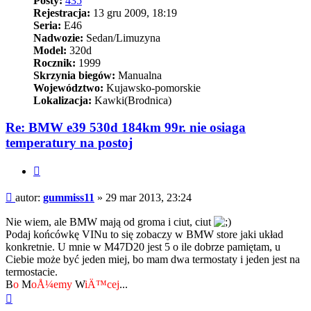
Posty:
435
Rejestracja:
13 gru 2009, 18:19
Seria:
E46
Nadwozie:
Sedan/Limuzyna
Model:
320d
Rocznik:
1999
Skrzynia biegów:
Manualna
Województwo:
Kujawsko-pomorskie
Lokalizacja:
Kawki(Brodnica)
Re: BMW e39 530d 184km 99r. nie osiaga
temperatury na postoj
Cytuj
Post
autor:
gummiss11
»
29 mar 2013, 23:24
Nie wiem, ale BMW mają od groma i ciut, ciut
Podaj końcówkę VINu to się zobaczy w BMW store jaki układ
konkretnie. U mnie w M47D20 jest 5 o ile dobrze pamiętam, u
Ciebie może być jeden miej, bo mam dwa termostaty i jeden jest na
termostacie.
B
o
M
oÅ¼emy
W
iÄ™cej
...
Na
górę