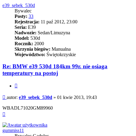
e39_sebek_530d
Bywalec
Posty:
33
Rejestracja:
11 paź 2012, 23:00
Seria:
E39
Nadwozie:
Sedan/Limuzyna
Model:
530d
Rocznik:
2000
Skrzynia biegów:
Manualna
Województwo:
Świętokrzyskie
Re: BMW e39 530d 184km 99r. nie osiaga
temperatury na postoj
Cytuj
Post
autor:
e39_sebek_530d
»
01 kwie 2013, 19:43
WBADL71020GM89960
Na
górę
gummiss11
Bywalec Gadulec