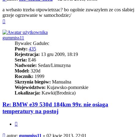
a webasto trzeba otpowietrzac? bo ogolnie zuwazylem ze cos slabiej
grzeje ogrzewanie w samochodzie;/
Na
górę
gummiss11
Bywalec Gadulec
Posty:
435
Rejestracja:
13 gru 2009, 18:19
Seria:
E46
Nadwozie:
Sedan/Limuzyna
Model:
320d
Rocznik:
1999
Skrzynia biegów:
Manualna
Województwo:
Kujawsko-pomorskie
Lokalizacja:
Kawki(Brodnica)
Re: BMW e39 530d 184km 99r. nie osiaga
temperatury na postoj
Cytuj
Post
autor:
gummiss11
»
02 kwie 2013, 22:01