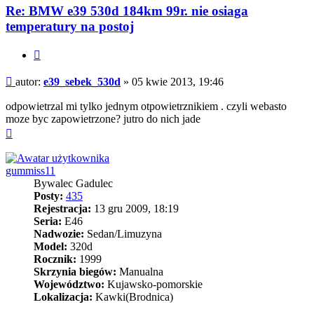
Re: BMW e39 530d 184km 99r. nie osiaga
temperatury na postoj
Cytuj
Post
autor:
e39_sebek_530d
»
05 kwie 2013, 19:46
odpowietrzal mi tylko jednym otpowietrznikiem . czyli webasto
moze byc zapowietrzone? jutro do nich jade
Na
górę
gummiss11
Bywalec Gadulec
Posty:
435
Rejestracja:
13 gru 2009, 18:19
Seria:
E46
Nadwozie:
Sedan/Limuzyna
Model:
320d
Rocznik:
1999
Skrzynia biegów:
Manualna
Województwo:
Kujawsko-pomorskie
Lokalizacja:
Kawki(Brodnica)