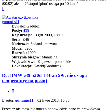
(90/92) ale do 75stopni (pion) osiaga po 10 km ;/
Na
górę
gummiss11
Bywalec Gadulec
Posty:
435
Rejestracja:
13 gru 2009, 18:19
Seria:
E46
Nadwozie:
Sedan/Limuzyna
Model:
320d
Rocznik:
1999
Skrzynia biegów:
Manualna
Województwo:
Kujawsko-pomorskie
Lokalizacja:
Kawki(Brodnica)
Re: BMW e39 530d 184km 99r. nie osiaga
temperatury na postoj
Cytuj
Post
autor:
gummiss11
»
02 kwie 2013, 15:35
Przecież nie masz nic innego odpowiedzialnego za prawidłową