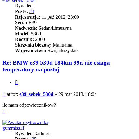
e39_sebek_530d
Bywalec
Posty:
33
Rejestracja:
11 paź 2012, 23:00
Seria:
E39
Nadwozie:
Sedan/Limuzyna
Model:
530d
Rocznik:
2000
Skrzynia biegów:
Manualna
Województwo:
Świętokrzyskie
Re: BMW e39 530d 184km 99r. nie osiaga
temperatury na postoj
Cytuj
Post
autor:
e39_sebek_530d
»
29 mar 2013, 18:04
ile mam odpowietrznikow?
Na
górę
gummiss11
Bywalec Gadulec