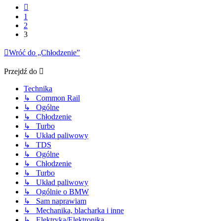
Poprzednia
1
2
3
Wróć do „Chłodzenie”
Przejdź do
Technika
↳ Common Rail
↳ Ogólne
↳ Chłodzenie
↳ Turbo
↳ Układ paliwowy
↳ TDS
↳ Ogólne
↳ Chłodzenie
↳ Turbo
↳ Układ paliwowy
↳ Ogólnie o BMW
↳ Sam naprawiam
↳ Mechanika, blacharka i inne
↳ Elektryka/Elektronika