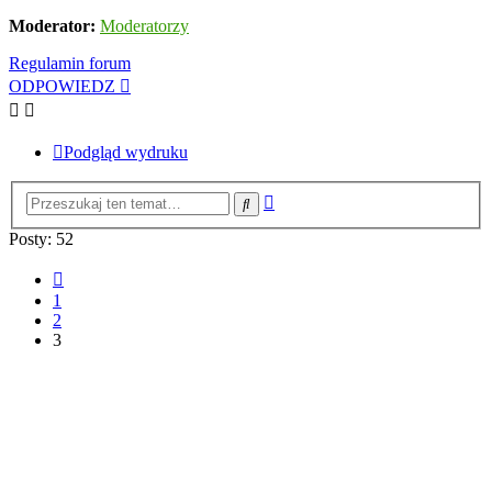
Moderator:
Moderatorzy
Regulamin forum
ODPOWIEDZ
Podgląd wydruku
Wyszukiwanie
Szukaj
zaawansowane
Posty: 52
Poprzednia
1
2
3