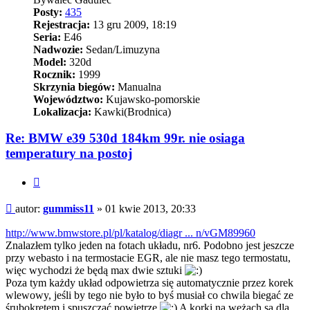
Posty:
435
Rejestracja:
13 gru 2009, 18:19
Seria:
E46
Nadwozie:
Sedan/Limuzyna
Model:
320d
Rocznik:
1999
Skrzynia biegów:
Manualna
Województwo:
Kujawsko-pomorskie
Lokalizacja:
Kawki(Brodnica)
Re: BMW e39 530d 184km 99r. nie osiaga
temperatury na postoj
Cytuj
Post
autor:
gummiss11
»
01 kwie 2013, 20:33
http://www.bmwstore.pl/pl/katalog/diagr ... n/vGM89960
Znalazłem tylko jeden na fotach układu, nr6. Podobno jest jeszcze
przy webasto i na termostacie EGR, ale nie masz tego termostatu,
więc wychodzi że będą max dwie sztuki
Poza tym każdy układ odpowietrza się automatycznie przez korek
wlewowy, jeśli by tego nie było to byś musiał co chwila biegać ze
śrubokrętem i spuszczać powietrze
A korki na wężach są dla