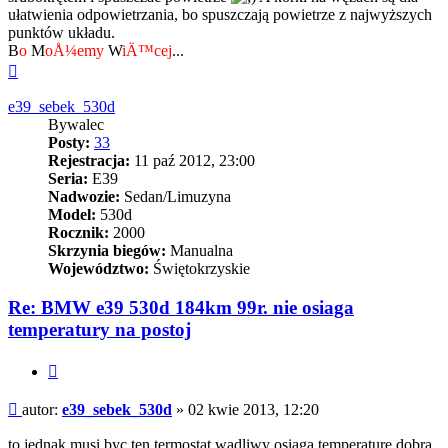
ułatwienia odpowietrzania, bo spuszczają powietrze z najwyższych
punktów układu.
B
o
M
oÅ¼emy
W
iÄ™cej
...
Na
górę
e39_sebek_530d
Bywalec
Posty:
33
Rejestracja:
11 paź 2012, 23:00
Seria:
E39
Nadwozie:
Sedan/Limuzyna
Model:
530d
Rocznik:
2000
Skrzynia biegów:
Manualna
Województwo:
Świętokrzyskie
Re: BMW e39 530d 184km 99r. nie osiaga
temperatury na postoj
Cytuj
Post
autor:
e39_sebek_530d
»
02 kwie 2013, 12:20
to jednak musi byc ten termostat wadliwy osiaga temperature dobra