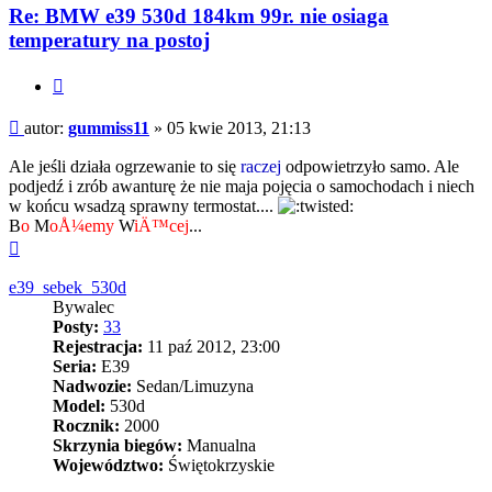
Re: BMW e39 530d 184km 99r. nie osiaga
temperatury na postoj
Cytuj
Post
autor:
gummiss11
»
05 kwie 2013, 21:13
Ale jeśli działa ogrzewanie to się
raczej
odpowietrzyło samo. Ale
podjedź i zrób awanturę że nie maja pojęcia o samochodach i niech
w końcu wsadzą sprawny termostat....
B
o
M
oÅ¼emy
W
iÄ™cej
...
Na
górę
e39_sebek_530d
Bywalec
Posty:
33
Rejestracja:
11 paź 2012, 23:00
Seria:
E39
Nadwozie:
Sedan/Limuzyna
Model:
530d
Rocznik:
2000
Skrzynia biegów:
Manualna
Województwo:
Świętokrzyskie