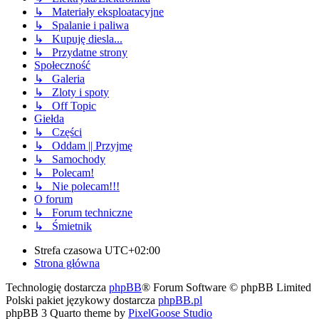
↳ Materiały eksploatacyjne
↳ Spalanie i paliwa
↳ Kupuję diesla...
↳ Przydatne strony
Społeczność
↳ Galeria
↳ Zloty i spoty
↳ Off Topic
Giełda
↳ Części
↳ Oddam || Przyjmę
↳ Samochody
↳ Polecam!
↳ Nie polecam!!!
O forum
↳ Forum techniczne
↳ Śmietnik
Strefa czasowa
UTC+02:00
Strona główna
Technologię dostarcza
phpBB
® Forum Software © phpBB Limited
Polski pakiet językowy dostarcza
phpBB.pl
phpBB 3 Quarto theme by
PixelGoose Studio