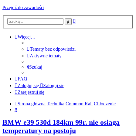
Przejdź do zawartości
Wyszukiwanie
Szukaj
zaawansowane
Więcej…
Tematy bez odpowiedzi
Aktywne tematy
Szukaj
FAQ
Zaloguj się
Zaloguj się
Zarejestruj się
Strona główna
Technika
Common Rail
Chłodzenie
Szukaj
BMW e39 530d 184km 99r. nie osiaga
temperatury na postoju