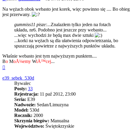
Na wężach obok webasto jest korek, więc powinno się .... Bo obieg
jest przerwany.
gummiss11 pisze:
...Znalazłem tylko jeden na fotach
układu, nr6. Podobno jest jeszcze przy webasto...
...więc wychodzi że będą max dwie sztuki
...korki na wężach są dla ułatwienia odpowietrzania, bo
spuszczają powietrze z najwyższych punktów układu.
Właśnie webasto jest tym najwyższym punktem....
B
o
M
oÅ¼emy
W
iÄ™cej
...
Na
górę
e39_sebek_530d
Bywalec
Posty:
33
Rejestracja:
11 paź 2012, 23:00
Seria:
E39
Nadwozie:
Sedan/Limuzyna
Model:
530d
Rocznik:
2000
Skrzynia biegów:
Manualna
Województwo:
Świętokrzyskie