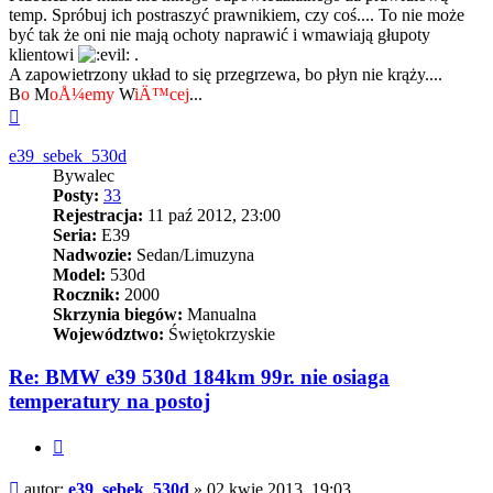
temp. Spróbuj ich postraszyć prawnikiem, czy coś.... To nie może
być tak że oni nie mają ochoty naprawić i wmawiają głupoty
klientowi
.
A zapowietrzony układ to się przegrzewa, bo płyn nie krąży....
B
o
M
oÅ¼emy
W
iÄ™cej
...
Na
górę
e39_sebek_530d
Bywalec
Posty:
33
Rejestracja:
11 paź 2012, 23:00
Seria:
E39
Nadwozie:
Sedan/Limuzyna
Model:
530d
Rocznik:
2000
Skrzynia biegów:
Manualna
Województwo:
Świętokrzyskie
Re: BMW e39 530d 184km 99r. nie osiaga
temperatury na postoj
Cytuj
Post
autor:
e39_sebek_530d
»
02 kwie 2013, 19:03