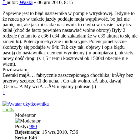
Post
autor:
Waski
»
06 gru 2010, 8:15
Zapewne jest to błąd nastawnika w pompie wtryskowej. Jedynie to
że rzuca go w trakcie jazdy poddaje moja wątpliwość, bo już nie
pamiętam, ale jak mi siadał nastawnik to chyba w czasie jazdy tez
kulał (choć de facto powinien nastawiać wolne obroty) Były 2
rodzaje ( znam to z e36 i e34 ale zakładam że w e39 akurat to się nie
zmieniło). Potencjometryczne i indukcyjne. Potencjometryczne
skończyły się podajże w 94r. Tak czy tak, objawy i opis błędu
pasują do nastawnika. element wymienny ( u pompiarza ), niestety
nowy dość drogi (z 1,5 r temu kosztował ok 1500zł obecnie nie
wiem).
Pozdrawiam
Beemki majÄ… fabrycznie zaszczepionego chochlika, ktÃ³ry bez
przerwy szepcze Ci do ucha... Co tak wolno, sÅ‚abo, dawaj
,Ostro... A My wciÄ…Å¼ ulegamy pokusie:):)
Na
górę
carl0s
Moderator
Posty:
980
Rejestracja:
15 wrz 2010, 7:36
Seria:
E46