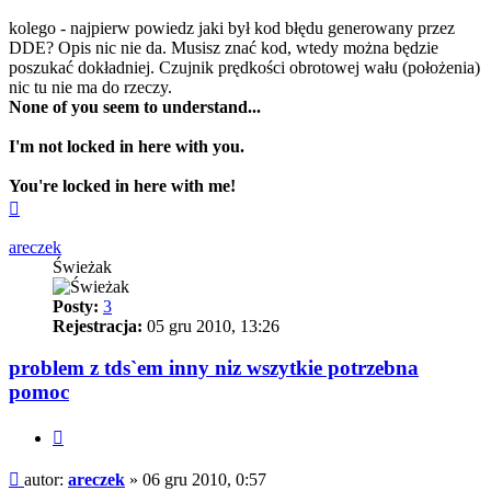
kolego - najpierw powiedz jaki był kod błędu generowany przez
DDE? Opis nic nie da. Musisz znać kod, wtedy można będzie
poszukać dokładniej. Czujnik prędkości obrotowej wału (położenia)
nic tu nie ma do rzeczy.
None of you seem to understand...
I'm not locked in here with you.
You're locked in here with me!
Na
górę
areczek
Świeżak
Posty:
3
Rejestracja:
05 gru 2010, 13:26
problem z tds`em inny niz wszytkie potrzebna
pomoc
Cytuj
Post
autor:
areczek
»
06 gru 2010, 0:57