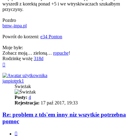
wyszedł z korektą ponad +5 i we wtryskiwaczach szukałbym
przyczyny.
Pozdro
bmw-inpa.pl
Powrót do korzeni:
e34 Ponton
Moje byłe:
Zobacz moją… zieloną…
ropuchę
!
Rodzinkę wożę
318d
Na
górę
janpiotrek1
Świeżak
Posty:
4
Rejestracja:
17 paź 2017, 19:33
Re: problem z tds`em inny niz wszytkie potrzebna
pomoc
Cytuj