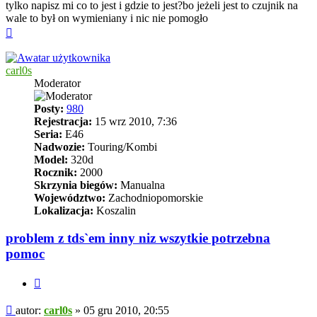
tylko napisz mi co to jest i gdzie to jest?bo jeżeli jest to czujnik na
wale to był on wymieniany i nic nie pomogło
Na
górę
carl0s
Moderator
Posty:
980
Rejestracja:
15 wrz 2010, 7:36
Seria:
E46
Nadwozie:
Touring/Kombi
Model:
320d
Rocznik:
2000
Skrzynia biegów:
Manualna
Województwo:
Zachodniopomorskie
Lokalizacja:
Koszalin
problem z tds`em inny niz wszytkie potrzebna
pomoc
Cytuj
Post
autor:
carl0s
»
05 gru 2010, 20:55