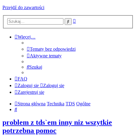
Przejdź do zawartości
Wyszukiwanie
Szukaj
zaawansowane
Więcej…
Tematy bez odpowiedzi
Aktywne tematy
Szukaj
FAQ
Zaloguj się
Zaloguj się
Zarejestruj się
Strona główna
Technika
TDS
Ogólne
Szukaj
problem z tds`em inny niz wszytkie
potrzebna pomoc