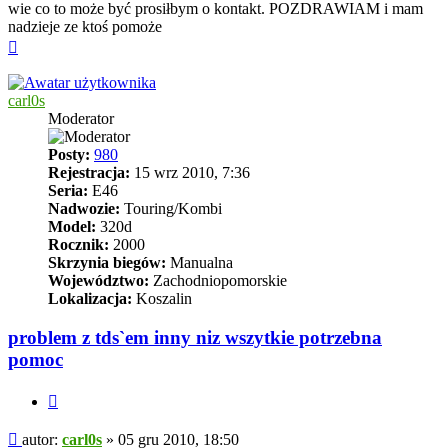
wie co to może być prosiłbym o kontakt. POZDRAWIAM i mam
nadzieje ze ktoś pomoże
Na
górę
carl0s
Moderator
Posty:
980
Rejestracja:
15 wrz 2010, 7:36
Seria:
E46
Nadwozie:
Touring/Kombi
Model:
320d
Rocznik:
2000
Skrzynia biegów:
Manualna
Województwo:
Zachodniopomorskie
Lokalizacja:
Koszalin
problem z tds`em inny niz wszytkie potrzebna
pomoc
Cytuj
Post
autor:
carl0s
»
05 gru 2010, 18:50