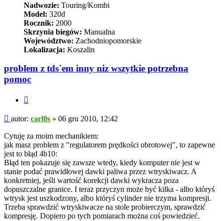
Nadwozie:
Touring/Kombi
Model:
320d
Rocznik:
2000
Skrzynia biegów:
Manualna
Województwo:
Zachodniopomorskie
Lokalizacja:
Koszalin
problem z tds`em inny niz wszytkie potrzebna
pomoc
Cytuj
Post
autor:
carl0s
»
06 gru 2010, 12:42
Cytuję za moim mechanikiem:
jak masz problem z "regulatorem prędkości obrotowej", to zapewne
jest to błąd 4b10:
Błąd ten pokazuje się zawsze wtedy, kiedy komputer nie jest w
stanie podać prawidłowej dawki paliwa przez wtryskiwacz. A
konkretniej, jeśli wartość korekcji dawki wykracza poza
dopuszczalne granice. I teraz przyczyn może być kilka - albo któryś
wtrysk jest uszkodzony, albo któryś cylinder nie trzyma kompresji.
Trzeba sprawdzić wtryskiwacze na stole probierczym, sprawdzić
kompresję. Dopiero po tych pomiarach można coś powiedzieć.