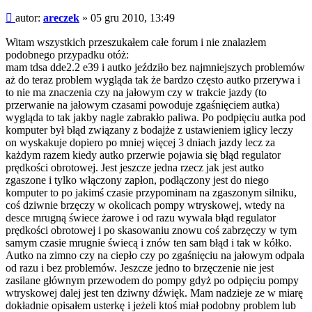
Post
autor:
areczek
»
05 gru 2010, 13:49
Witam wszystkich przeszukałem całe forum i nie znalazłem
podobnego przypadku otóż:
mam tdsa dde2.2 e39 i autko jeździło bez najmniejszych problemów
aż do teraz problem wygląda tak że bardzo często autko przerywa i
to nie ma znaczenia czy na jałowym czy w trakcie jazdy (to
przerwanie na jałowym czasami powoduje zgaśnięciem autka)
wygląda to tak jakby nagle zabrakło paliwa. Po podpięciu autka pod
komputer był błąd związany z bodajże z ustawieniem iglicy leczy
on wyskakuje dopiero po mniej więcej 3 dniach jazdy lecz za
każdym razem kiedy autko przerwie pojawia się błąd regulator
prędkości obrotowej. Jest jeszcze jedna rzecz jak jest autko
zgaszone i tylko włączony zapłon, podłączony jest do niego
komputer to po jakimś czasie przypominam na zgaszonym silniku,
coś dziwnie brzęczy w okolicach pompy wtryskowej, wtedy na
desce mrugną świece żarowe i od razu wywala błąd regulator
prędkości obrotowej i po skasowaniu znowu coś zabrzęczy w tym
samym czasie mrugnie świecą i znów ten sam błąd i tak w kółko.
Autko na zimno czy na ciepło czy po zgaśnięciu na jałowym odpala
od razu i bez problemów. Jeszcze jedno to brzęczenie nie jest
zasilane głównym przewodem do pompy gdyż po odpięciu pompy
wtryskowej dalej jest ten dziwny dźwięk. Mam nadzieje ze w miarę
dokładnie opisałem usterkę i jeżeli ktoś miał podobny problem lub