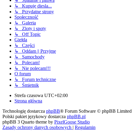
↳ Spalanie i paliwa
↳ Kupuję diesla...
↳ Przydatne strony
Społeczność
↳ Galeria
↳ Zloty i spoty
↳ Off Topic
Giełda
↳ Części
↳ Oddam || Przyjmę
↳ Samochody
↳ Polecam!
↳ Nie polecam!!!
O forum
↳ Forum techniczne
↳ Śmietnik
Strefa czasowa
UTC+02:00
Strona główna
Technologię dostarcza
phpBB
® Forum Software © phpBB Limited
Polski pakiet językowy dostarcza
phpBB.pl
phpBB 3 Quarto theme by
PixelGoose Studio
Zasady ochrony danych osobowych
|
Regulamin