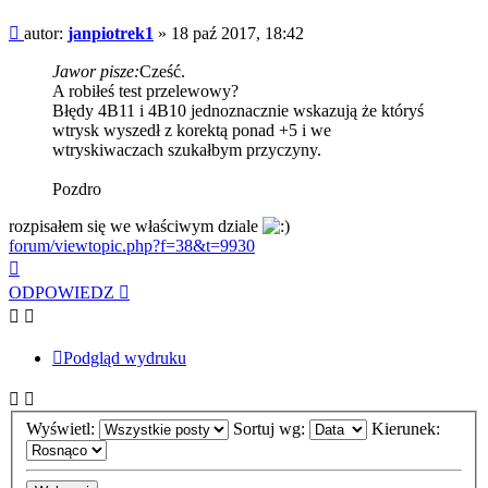
Post
autor:
janpiotrek1
»
18 paź 2017, 18:42
Jawor pisze:
Cześć.
A robiłeś test przelewowy?
Błędy 4B11 i 4B10 jednoznacznie wskazują że któryś
wtrysk wyszedł z korektą ponad +5 i we
wtryskiwaczach szukałbym przyczyny.
Pozdro
rozpisałem się we właściwym dziale
forum/viewtopic.php?f=38&t=9930
Na
górę
ODPOWIEDZ
Podgląd wydruku
Wyświetl:
Sortuj wg:
Kierunek: