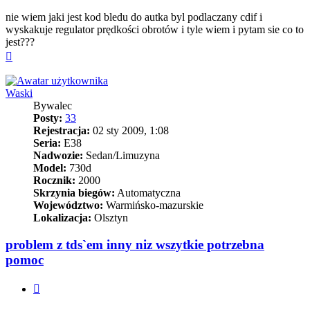
nie wiem jaki jest kod bledu do autka byl podlaczany cdif i
wyskakuje regulator prędkości obrotów i tyle wiem i pytam sie co to
jest???
Na
górę
Waski
Bywalec
Posty:
33
Rejestracja:
02 sty 2009, 1:08
Seria:
E38
Nadwozie:
Sedan/Limuzyna
Model:
730d
Rocznik:
2000
Skrzynia biegów:
Automatyczna
Województwo:
Warmińsko-mazurskie
Lokalizacja:
Olsztyn
problem z tds`em inny niz wszytkie potrzebna
pomoc
Cytuj