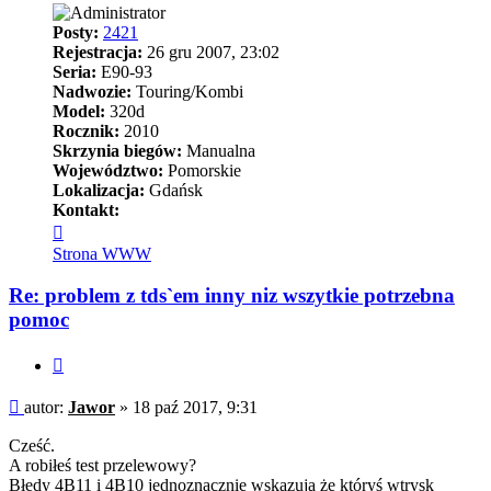
Posty:
2421
Rejestracja:
26 gru 2007, 23:02
Seria:
E90-93
Nadwozie:
Touring/Kombi
Model:
320d
Rocznik:
2010
Skrzynia biegów:
Manualna
Województwo:
Pomorskie
Lokalizacja:
Gdańsk
Kontakt:
Skontaktuj
się
Strona WWW
z
Jawor
Re: problem z tds`em inny niz wszytkie potrzebna
pomoc
Cytuj
Post
autor:
Jawor
»
18 paź 2017, 9:31
Cześć.
A robiłeś test przelewowy?
Błędy 4B11 i 4B10 jednoznacznie wskazują że któryś wtrysk