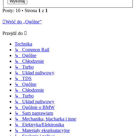
Posty: 10 • Strona
1
z
1
Wróć do „Ogólne”
Przejdź do
Technika
↳ Common Rail
↳ Ogólne
↳ Chłodzenie
↳ Turbo
↳ Układ paliwowy
↳ TDS
↳ Ogólne
↳ Chłodzenie
↳ Turbo
↳ Układ paliwowy
↳ Ogólnie o BMW
↳ Sam naprawiam
↳ Mechanika, blacharka i inne
↳ Elektryka/Elektronika
↳ Materiały eksploatacyjne