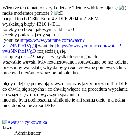
Wiem że ten temat to stary kotlet ale 7 letnie whiskey pija się
może moderator pomoże ?
pacjent to e60 530d Euro 4 z DPF 2004rm218KM
wyskakują błędy 4B10 i 4B11
korekty no biegu jałowym są blisko 0
korekty podczas jazdy są tu
[youtube]
https://www.youtube.com/watch?
v=lsNNfho1VgQ
[/youtube]
https://www.youtube.com/watch?
v=lsNNfho1VgQ
rozjeżdżają się.
kompresja 21-22 bary na wszystkich 6ściu garach
wszystkie wtryski były regenerowane i sprawdzane po raz kolejny
przez inny warsztat ( wtryski były regenerowane ponieważ silnik
pracował nierówno zaraz po odpaleniu).
błędy dalej się pojawiają zawsze podczas jazdy przez co filtr DPF
co chwilę się zapycha i co chwilę włącza się procedura wypalania
co wiąże się z dużo wyższym spalaniem.
moc nie była podnoszona, silnik nie je ani grama oleju, ma pełną
moc dopóki nie zatka DPFa.
Na
górę
Jawor
Administrator