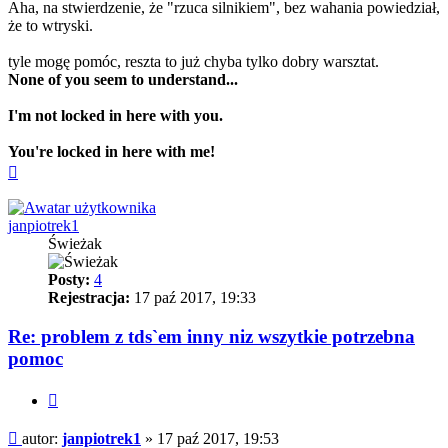
Aha, na stwierdzenie, że "rzuca silnikiem", bez wahania powiedział,
że to wtryski.
tyle mogę pomóc, reszta to już chyba tylko dobry warsztat.
None of you seem to understand...
I'm not locked in here with you.
You're locked in here with me!
Na
górę
janpiotrek1
Świeżak
Posty:
4
Rejestracja:
17 paź 2017, 19:33
Re: problem z tds`em inny niz wszytkie potrzebna
pomoc
Cytuj
Post
autor:
janpiotrek1
»
17 paź 2017, 19:53