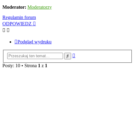
Moderator:
Moderatorzy
Regulamin forum
ODPOWIEDZ
Podgląd wydruku
Wyszukiwanie
Szukaj
zaawansowane
Posty: 10 • Strona
1
z
1