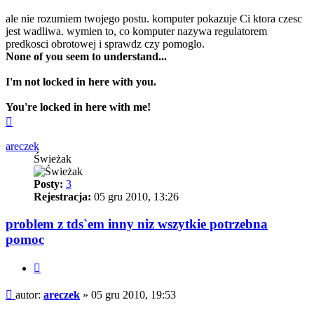
ale nie rozumiem twojego postu. komputer pokazuje Ci ktora czesc
jest wadliwa. wymien to, co komputer nazywa regulatorem
predkosci obrotowej i sprawdz czy pomoglo.
None of you seem to understand...
I'm not locked in here with you.
You're locked in here with me!
Na
górę
areczek
Świeżak
Posty:
3
Rejestracja:
05 gru 2010, 13:26
problem z tds`em inny niz wszytkie potrzebna
pomoc
Cytuj
Post
autor:
areczek
»
05 gru 2010, 19:53