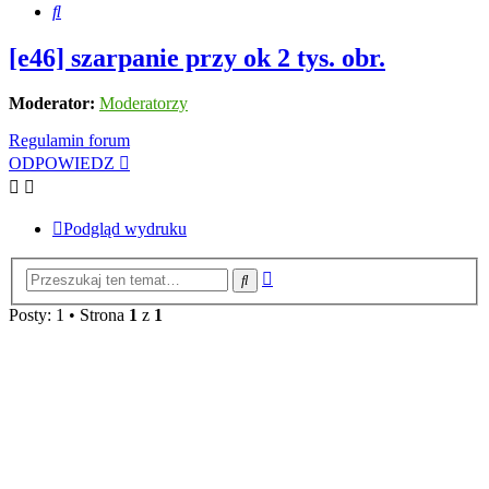
Szukaj
[e46] szarpanie przy ok 2 tys. obr.
Moderator:
Moderatorzy
Regulamin forum
ODPOWIEDZ
Podgląd wydruku
Wyszukiwanie
Szukaj
zaawansowane
Posty: 1 • Strona
1
z
1