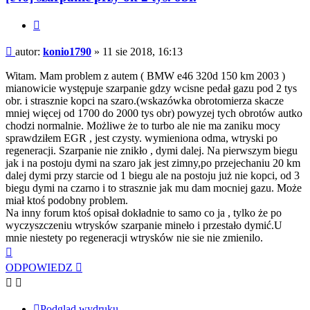
Cytuj
Post
autor:
konio1790
»
11 sie 2018, 16:13
Witam. Mam problem z autem ( BMW e46 320d 150 km 2003 )
mianowicie występuje szarpanie gdzy wcisne pedał gazu pod 2 tys
obr. i strasznie kopci na szaro.(wskazówka obrotomierza skacze
mniej więcej od 1700 do 2000 tys obr) powyzej tych obrotów autko
chodzi normalnie. Możliwe że to turbo ale nie ma zaniku mocy
sprawdziłem EGR , jest czysty. wymieniona odma, wtryski po
regeneracji. Szarpanie nie znikło , dymi dalej. Na pierwszym biegu
jak i na postoju dymi na szaro jak jest zimny,po przejechaniu 20 km
dalej dymi przy starcie od 1 biegu ale na postoju już nie kopci, od 3
biegu dymi na czarno i to strasznie jak mu dam mocniej gazu. Może
miał ktoś podobny problem.
Na inny forum ktoś opisał dokładnie to samo co ja , tylko że po
wyczyszczeniu wtrysków szarpanie mineło i przestało dymić.U
mnie niestety po regeneracji wtrysków nie sie nie zmienilo.
Na
górę
ODPOWIEDZ
Podgląd wydruku