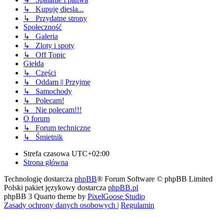
↳ Kupuję diesla...
↳ Przydatne strony
Społeczność
↳ Galeria
↳ Zloty i spoty
↳ Off Topic
Giełda
↳ Części
↳ Oddam || Przyjmę
↳ Samochody
↳ Polecam!
↳ Nie polecam!!!
O forum
↳ Forum techniczne
↳ Śmietnik
Strefa czasowa
UTC+02:00
Strona główna
Technologię dostarcza
phpBB
® Forum Software © phpBB Limited
Polski pakiet językowy dostarcza
phpBB.pl
phpBB 3 Quarto theme by
PixelGoose Studio
Zasady ochrony danych osobowych
|
Regulamin