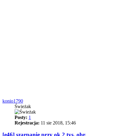
konio1790
Świeżak
Posty:
1
Rejestracja:
11 sie 2018, 15:46
[e46] szarpanie przy ok 2 tys. obr.