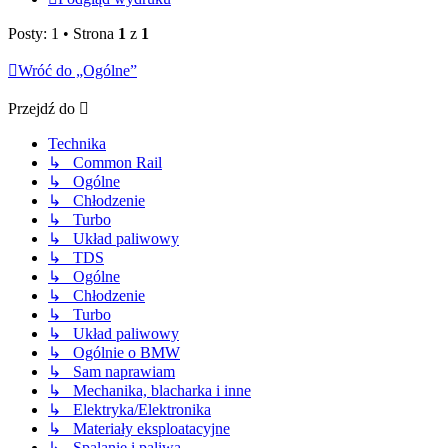
Posty: 1 • Strona
1
z
1
Wróć do „Ogólne”
Przejdź do
Technika
↳ Common Rail
↳ Ogólne
↳ Chłodzenie
↳ Turbo
↳ Układ paliwowy
↳ TDS
↳ Ogólne
↳ Chłodzenie
↳ Turbo
↳ Układ paliwowy
↳ Ogólnie o BMW
↳ Sam naprawiam
↳ Mechanika, blacharka i inne
↳ Elektryka/Elektronika
↳ Materiały eksploatacyjne
↳ Spalanie i paliwa