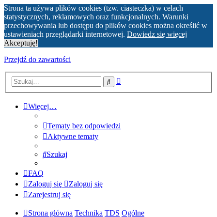
Strona ta używa plików cookies (tzw. ciasteczka) w celach
statystycznych, reklamowych oraz funkcjonalnych. Warunki
przechowywania lub dostępu do plików cookies można określić w
ustawieniach przeglądarki internetowej.
Dowiedz się więcej
Akceptuję!
Przejdź do zawartości
Wyszukiwanie
Szukaj
zaawansowane
Więcej…
Tematy bez odpowiedzi
Aktywne tematy
Szukaj
FAQ
Zaloguj się
Zaloguj się
Zarejestruj się
Strona główna
Technika
TDS
Ogólne