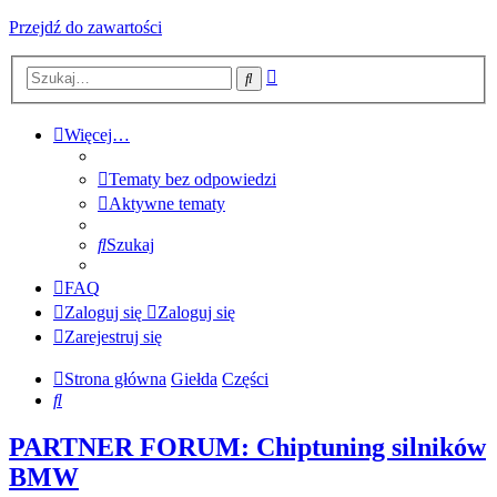
Przejdź do zawartości
Wyszukiwanie
Szukaj
zaawansowane
Więcej…
Tematy bez odpowiedzi
Aktywne tematy
Szukaj
FAQ
Zaloguj się
Zaloguj się
Zarejestruj się
Strona główna
Giełda
Części
Szukaj
PARTNER FORUM: Chiptuning silników
BMW