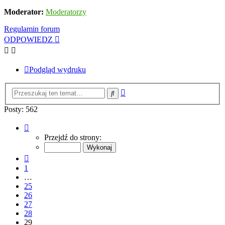
Moderator:
Moderatorzy
Regulamin forum
ODPOWIEDZ
Podgląd wydruku
Wyszukiwanie
Szukaj
zaawansowane
Posty: 562
Strona
29
Przejdź do strony:
z
29
Poprzednia
1
…
25
26
27
28
29