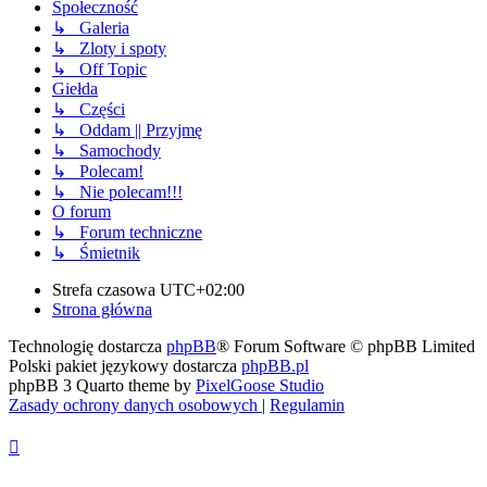
Społeczność
↳ Galeria
↳ Zloty i spoty
↳ Off Topic
Giełda
↳ Części
↳ Oddam || Przyjmę
↳ Samochody
↳ Polecam!
↳ Nie polecam!!!
O forum
↳ Forum techniczne
↳ Śmietnik
Strefa czasowa
UTC+02:00
Strona główna
Technologię dostarcza
phpBB
® Forum Software © phpBB Limited
Polski pakiet językowy dostarcza
phpBB.pl
phpBB 3 Quarto theme by
PixelGoose Studio
Zasady ochrony danych osobowych
|
Regulamin