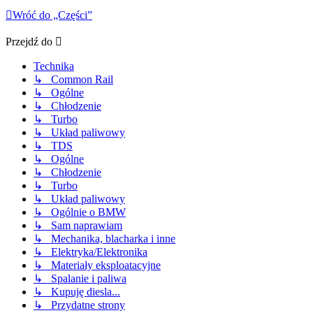
Wróć do „Części”
Przejdź do
Technika
↳ Common Rail
↳ Ogólne
↳ Chłodzenie
↳ Turbo
↳ Układ paliwowy
↳ TDS
↳ Ogólne
↳ Chłodzenie
↳ Turbo
↳ Układ paliwowy
↳ Ogólnie o BMW
↳ Sam naprawiam
↳ Mechanika, blacharka i inne
↳ Elektryka/Elektronika
↳ Materiały eksploatacyjne
↳ Spalanie i paliwa
↳ Kupuję diesla...
↳ Przydatne strony