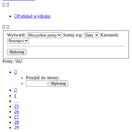
Podgląd wydruku
Wyświetl:
Sortuj wg:
Kierunek:
Posty: 562
Strona
29
Przejdź do strony:
z
29
Poprzednia
1
…
25
26
27
28
29