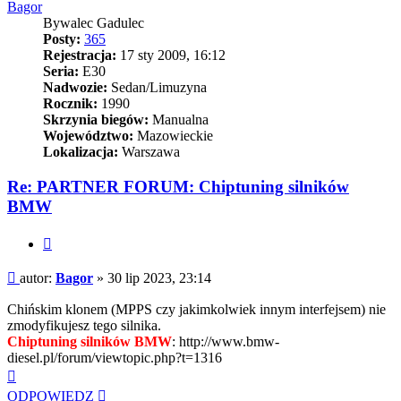
Bagor
Bywalec Gadulec
Posty:
365
Rejestracja:
17 sty 2009, 16:12
Seria:
E30
Nadwozie:
Sedan/Limuzyna
Rocznik:
1990
Skrzynia biegów:
Manualna
Województwo:
Mazowieckie
Lokalizacja:
Warszawa
Re: PARTNER FORUM: Chiptuning silników
BMW
Cytuj
Post
autor:
Bagor
»
30 lip 2023, 23:14
Chińskim klonem (MPPS czy jakimkolwiek innym interfejsem) nie
zmodyfikujesz tego silnika.
Chiptuning silników BMW
: http://www.bmw-
diesel.pl/forum/viewtopic.php?t=1316
Na
górę
ODPOWIEDZ