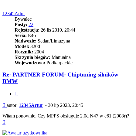
12345Artur
Bywalec
Posty:
22
Rejestracja:
26 lis 2010, 20:44
Seria:
E46
Nadwozie:
Sedan/Limuzyna
Model:
320d
Rocznik:
2004
Skrzynia biegów:
Manualna
Województwo:
Podkarpackie
Re: PARTNER FORUM: Chiptuning silników
BMW
Cytuj
Post
autor:
12345Artur
»
30 lip 2023, 20:45
Witam ponownie. Czy MPPS obsługuje 2.0d N47 w e61 (2008r)?
Na
górę