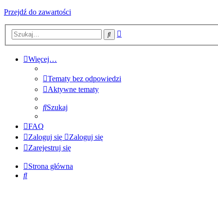
Przejdź do zawartości
Wyszukiwanie
Szukaj
zaawansowane
Więcej…
Tematy bez odpowiedzi
Aktywne tematy
Szukaj
FAQ
Zaloguj się
Zaloguj się
Zarejestruj się
Strona główna
Szukaj