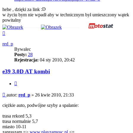
hehe , dzięki za link
w życiu bym nie wpadł aby w technicznym był umieszczony wątek
powitalny
------------
------------
Na
górę
red_p
Bywalec
Posty:
28
Rejestracja:
04 sty 2010, 20:42
e39 3.0D AT kombi
Cytuj
Post
autor:
red_p
»
26 kwie 2010, 21:33
ciężkie auto, podwójne szyby a spalanie:
trasa rekord 5,3
trasa normalnie 5,7
miasto 10-11
zapraszam =>
www.playzamosc.pl
<=