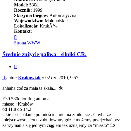
Model:
530d
Rocznik:
1999
Skrzynia biegów:
Automatyczna
Województwo:
Małopolskie
Lokalizacja:
KrakÃ³w
Kontakt:
Skontaktuj
się
Strona WWW
z
Krakowiak
Średnie zużycie paliwa - silniki CR.
Cytuj
Post
autor:
Krakowiak
»
02 cze 2010, 9:57
ahhaha coś za mała ta skala....
E39 530d touring automat
miasto : Kraków
od 11,8 do 14,2
takie jest spalanie po mieście i nie ma zmiłuj się . Chyba że
miejscowość , teren zabudowany gdzie możemy przejechać bez
zatrzymania się jednym ciągiem też uznajemy za "miasto"