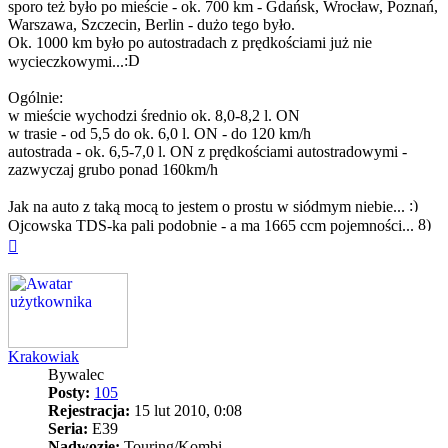
sporo też było po mieście - ok. 700 km - Gdańsk, Wrocław, Poznań,
Warszawa, Szczecin, Berlin - dużo tego było.
Ok. 1000 km było po autostradach z prędkościami już nie
wycieczkowymi...
Ogólnie:
w mieście wychodzi średnio ok. 8,0-8,2 l. ON
w trasie - od 5,5 do ok. 6,0 l. ON - do 120 km/h
autostrada - ok. 6,5-7,0 l. ON z prędkościami autostradowymi -
zazwyczaj grubo ponad 160km/h
Jak na auto z taką mocą to jestem o prostu w siódmym niebie...
Ojcowska TDS-ka pali podobnie - a ma 1665 ccm pojemności...
Na
górę
Krakowiak
Bywalec
Posty:
105
Rejestracja:
15 lut 2010, 0:08
Seria:
E39
Nadwozie:
Touring/Kombi