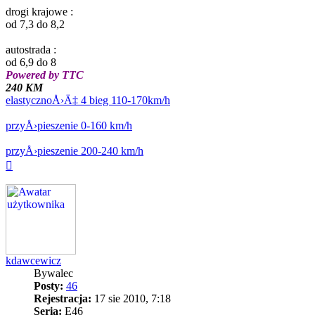
drogi krajowe :
od 7,3 do 8,2
autostrada :
od 6,9 do 8
Powered by TTC
240 KM
elastycznoÅ›Ä‡ 4 bieg 110-170km/h
przyÅ›pieszenie 0-160 km/h
przyÅ›pieszenie 200-240 km/h
Na
górę
kdawcewicz
Bywalec
Posty:
46
Rejestracja:
17 sie 2010, 7:18
Seria:
E46