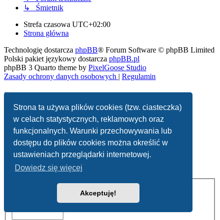
↳ Śmietnik
Strefa czasowa
UTC+02:00
Strona główna
Technologię dostarcza
phpBB
® Forum Software © phpBB Limited
Polski pakiet językowy dostarcza
phpBB.pl
phpBB 3 Quarto theme by
PixelGoose Studio
Zasady ochrony danych osobowych
|
Regulamin
Strona ta używa plików cookies (tzw. ciasteczka)
w celach statystycznych, reklamowych oraz
funkcjonalnych. Warunki przechowywania lub
dostępu do plików cookies można określić w
Usuń ciasteczka witryny
ustawieniach przeglądarki internetowej.
Kontakt z nami
Dowiedz się więcej
Nazwa użytkownika:
Akceptuję!
Hasło: