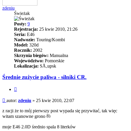
zdeniu
Świeżak
Posty:
9
Rejestracja:
25 kwie 2010, 21:26
Seria:
E46
Nadwozie:
Touring/Kombi
Model:
320d
Rocznik:
2002
Skrzynia biegów:
Manualna
Województwo:
Pomorskie
Lokalizacja:
SÅ‚upsk
Średnie zużycie paliwa - silniki CR.
Cytuj
Post
autor:
zdeniu
»
25 kwie 2010, 22:07
z racji że to mój pierwszy post wypada się przywitać, tak więc
witam szanowne grono
moje E46 2.0D średnio spala 8 literków