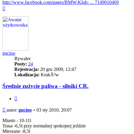
http://www.facebook.com/pages/BMW-Klub- ... 7149010469
Na
górę
gucioo
Bywalec
Posty:
24
Rejestracja:
20 gru 2009, 12:47
Lokalizacja:
KrakÃ³w
Średnie zużycie paliwa - silniki CR.
Cytuj
Post
autor:
gucioo
»
03 sty 2010, 20:07
Miasto - 10-11l
Trasa -6,5l przy normalnej spokojnej jeździe
Mieszane -8,5l