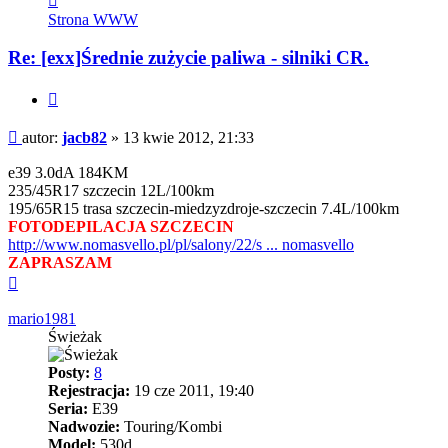
się
Strona WWW
z
jacb82
Re: [exx]Średnie zużycie paliwa - silniki CR.
Cytuj
Post
autor:
jacb82
»
13 kwie 2012, 21:33
e39 3.0dA 184KM
235/45R17 szczecin 12L/100km
195/65R15 trasa szczecin-miedzyzdroje-szczecin 7.4L/100km
FOTODEPILACJA SZCZECIN
http://www.nomasvello.pl/pl/salony/22/s ... nomasvello
ZAPRASZAM
Na
górę
mario1981
Świeżak
Posty:
8
Rejestracja:
19 cze 2011, 19:40
Seria:
E39
Nadwozie:
Touring/Kombi
Model:
530d