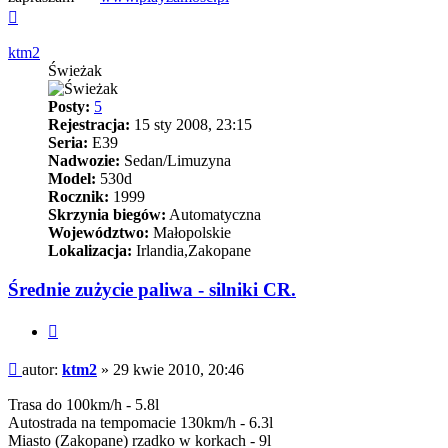
Na
górę
ktm2
Świeżak
Posty:
5
Rejestracja:
15 sty 2008, 23:15
Seria:
E39
Nadwozie:
Sedan/Limuzyna
Model:
530d
Rocznik:
1999
Skrzynia biegów:
Automatyczna
Województwo:
Małopolskie
Lokalizacja:
Irlandia,Zakopane
Średnie zużycie paliwa - silniki CR.
Cytuj
Post
autor:
ktm2
»
29 kwie 2010, 20:46
Trasa do 100km/h - 5.8l
Autostrada na tempomacie 130km/h - 6.3l
Miasto (Zakopane) rzadko w korkach - 9l