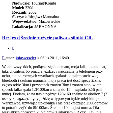
Nadwozie:
Touring/Kombi
Model:
320d
Rocznik:
2002
Skrzynia biegów:
Manualna
Województwo:
Mazowieckie
Lokalizacja:
JABÅONNA
Re: [exx]Średnie zużycie paliwa - silniki CR.
Cytuj
Post
autor:
kdawcewicz
»
06 lis 2011, 16:40
Witam wszystkich, podłącze się do tematu, moja lalka to automat,
taka chciałem, bo pracuje jeżdżąc i najczęściej z telefonem przy
uchu, ale po rocznych wynikach spalania kupiłem suchawkę
bluetooth i szukam manuala, moja praca jest dość specyficzna,
często robie 3km i przystanek znowu 3km i znowu stop, w ten
sposób lalka spala 12l/100km a zimą do 15.... sąsiada 523i pali
mniej. Dodam, że na trasie pędząc 120-160 spalnie w okolicy 7 (3
osoby z bagaże), a gdy jeżdżę w typowym trybie miejskim po
Warszawce, używając tip-tronika i nie przekraczając 2500obrotów,
to potrafie zejść do 8l/100km. Średnio 10 i to jest norma. Dla
wszystkich chcących kupić bmw z silnikiem CR czy TDS, nie