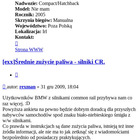
Nadwozie:
Compact/Hatchback
Model:
Nie mam
Rocznik:
2005
Skrzynia biegów:
Manualna
Województwo:
Poza Polską
Lokalizacja:
Irl
Kontakt:
Skontaktuj
się
Strona WWW
z
rexman
[exx]Średnie zużycie paliwa - silniki CR.
Cytuj
Post
autor:
rexman
»
31 gru 2009, 18:04
Użytkowników BMW z silnikami common rail przybywa nam co
raz więcej.
Powyższa ankieta na pewno będzie dobrym doradcą dla przyszłych
nabywców samochodów spod znaku biało-niebieskiego śmigła z
w/w silnikami.
Co prawda w instrukcjach są dane zużycia paliwa, istnieją też inne
żródła informacji, ale nie ma to jak zetknąć się z wiadomościami
bezpośrednio od posiadaczy praktykujących.