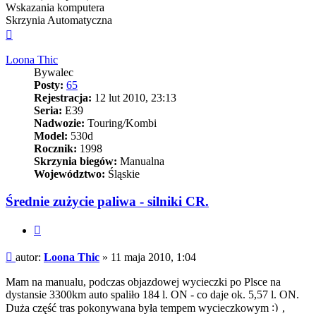
Wskazania komputera
Skrzynia Automatyczna
Na
górę
Loona Thic
Bywalec
Posty:
65
Rejestracja:
12 lut 2010, 23:13
Seria:
E39
Nadwozie:
Touring/Kombi
Model:
530d
Rocznik:
1998
Skrzynia biegów:
Manualna
Województwo:
Śląskie
Średnie zużycie paliwa - silniki CR.
Cytuj
Post
autor:
Loona Thic
»
11 maja 2010, 1:04
Mam na manualu, podczas objazdowej wycieczki po Plsce na
dystansie 3300km auto spaliło 184 l. ON - co daje ok. 5,57 l. ON.
Duża część tras pokonywana była tempem wycieczkowym
,