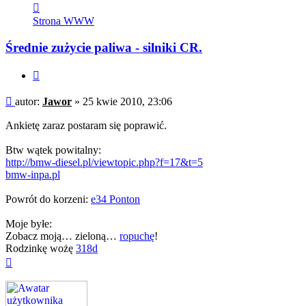
Skontaktuj
się
Strona WWW
z
Jawor
Średnie zużycie paliwa - silniki CR.
Cytuj
Post
autor:
Jawor
»
25 kwie 2010, 23:06
Ankietę zaraz postaram się poprawić.
Btw wątek powitalny:
http://bmw-diesel.pl/viewtopic.php?f=17&t=5
bmw-inpa.pl
Powrót do korzeni:
e34 Ponton
Moje byłe:
Zobacz moją… zieloną…
ropuchę
!
Rodzinkę wożę
318d
Na
górę