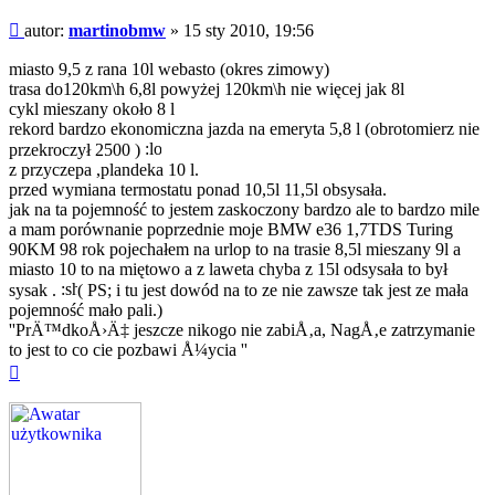
Post
autor:
martinobmw
»
15 sty 2010, 19:56
miasto 9,5 z rana 10l webasto (okres zimowy)
trasa do120km\h 6,8l powyżej 120km\h nie więcej jak 8l
cykl mieszany około 8 l
rekord bardzo ekonomiczna jazda na emeryta 5,8 l (obrotomierz nie
przekroczył 2500 )
z przyczepa ,plandeka 10 l.
przed wymiana termostatu ponad 10,5l 11,5l obsysała.
jak na ta pojemność to jestem zaskoczony bardzo ale to bardzo mile
a mam porównanie poprzednie moje BMW e36 1,7TDS Turing
90KM 98 rok pojechałem na urlop to na trasie 8,5l mieszany 9l a
miasto 10 to na miętowo a z laweta chyba z 15l odsysała to był
sysak .
( PS; i tu jest dowód na to ze nie zawsze tak jest ze mała
pojemność mało pali.)
''PrÄ™dkoÅ›Ä‡ jeszcze nikogo nie zabiÅ‚a, NagÅ‚e zatrzymanie
to jest to co cie pozbawi Å¼ycia ''
Na
górę