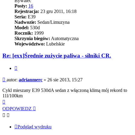
Bywalec
Posty:
16
Rejestracja:
23 gru 2011, 16:18
Seria:
E39
Nadwozie:
Sedan/Limuzyna
Model:
530d
Rocznik:
1999
Skrzynia biegów:
Automatyczna
Województwo:
Lubelskie
Re: [exx]Średnie zużycie paliwa - silniki CR.
Cytuj
Post
autor:
adrianmerc
»
26 sie 2013, 15:27
Cykl mieszany E39 530dA sedan z włączoną klimą mój rekord to
11l/100km
Na
górę
ODPOWIEDZ
Podgląd wydruku