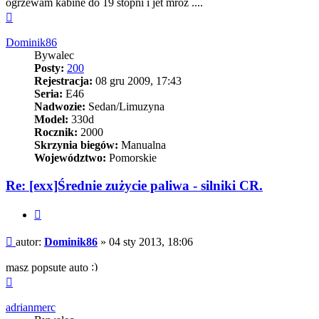
ogrzewam kabine do 19 stopni i jet mróz ....
Na
górę
Dominik86
Bywalec
Posty:
200
Rejestracja:
08 gru 2009, 17:43
Seria:
E46
Nadwozie:
Sedan/Limuzyna
Model:
330d
Rocznik:
2000
Skrzynia biegów:
Manualna
Województwo:
Pomorskie
Re: [exx]Średnie zużycie paliwa - silniki CR.
Cytuj
Post
autor:
Dominik86
»
04 sty 2013, 18:06
masz popsute auto
Na
górę
adrianmerc