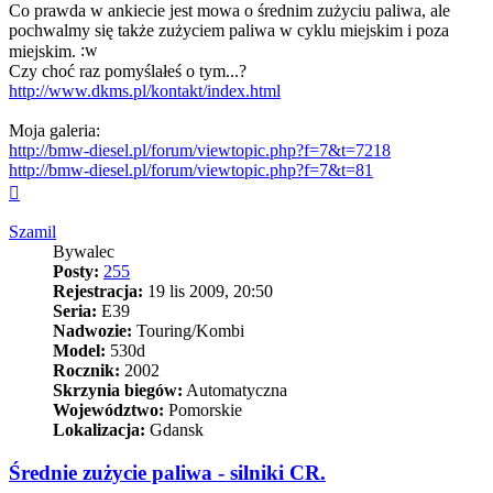
Co prawda w ankiecie jest mowa o średnim zużyciu paliwa, ale
pochwalmy się także zużyciem paliwa w cyklu miejskim i poza
miejskim.
Czy choć raz pomyślałeś o tym...?
http://www.dkms.pl/kontakt/index.html
Moja galeria:
http://bmw-diesel.pl/forum/viewtopic.php?f=7&t=7218
http://bmw-diesel.pl/forum/viewtopic.php?f=7&t=81
Na
górę
Szamil
Bywalec
Posty:
255
Rejestracja:
19 lis 2009, 20:50
Seria:
E39
Nadwozie:
Touring/Kombi
Model:
530d
Rocznik:
2002
Skrzynia biegów:
Automatyczna
Województwo:
Pomorskie
Lokalizacja:
Gdansk
Średnie zużycie paliwa - silniki CR.