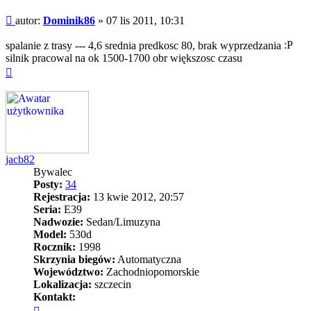
Post
autor:
Dominik86
»
07 lis 2011, 10:31
spalanie z trasy --- 4,6 srednia predkosc 80, brak wyprzedzania
silnik pracowal na ok 1500-1700 obr większosc czasu
Na
górę
jacb82
Bywalec
Posty:
34
Rejestracja:
13 kwie 2012, 20:57
Seria:
E39
Nadwozie:
Sedan/Limuzyna
Model:
530d
Rocznik:
1998
Skrzynia biegów:
Automatyczna
Województwo:
Zachodniopomorskie
Lokalizacja:
szczecin
Kontakt:
Skontaktuj