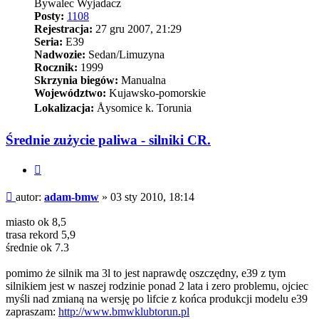
Bywalec Wyjadacz
Posty:
1108
Rejestracja:
27 gru 2007, 21:29
Seria:
E39
Nadwozie:
Sedan/Limuzyna
Rocznik:
1999
Skrzynia biegów:
Manualna
Województwo:
Kujawsko-pomorskie
Lokalizacja:
Åysomice k. Torunia
Średnie zużycie paliwa - silniki CR.
Cytuj
Post
autor:
adam-bmw
»
03 sty 2010, 18:14
miasto ok 8,5
trasa rekord 5,9
średnie ok 7.3
pomimo że silnik ma 3l to jest naprawdę oszczędny, e39 z tym
silnikiem jest w naszej rodzinie ponad 2 lata i zero problemu, ojciec
myśli nad zmianą na wersję po lifcie z końca produkcji modelu e39
zapraszam:
http://www.bmwklubtorun.pl