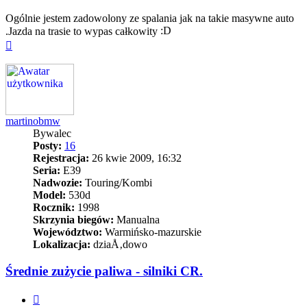
Ogólnie jestem zadowolony ze spalania jak na takie masywne auto
.Jazda na trasie to wypas całkowity
Na
górę
martinobmw
Bywalec
Posty:
16
Rejestracja:
26 kwie 2009, 16:32
Seria:
E39
Nadwozie:
Touring/Kombi
Model:
530d
Rocznik:
1998
Skrzynia biegów:
Manualna
Województwo:
Warmińsko-mazurskie
Lokalizacja:
dziaÅ‚dowo
Średnie zużycie paliwa - silniki CR.
Cytuj