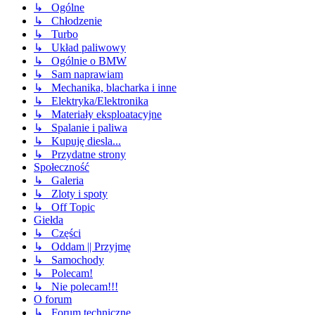
↳ Ogólne
↳ Chłodzenie
↳ Turbo
↳ Układ paliwowy
↳ Ogólnie o BMW
↳ Sam naprawiam
↳ Mechanika, blacharka i inne
↳ Elektryka/Elektronika
↳ Materiały eksploatacyjne
↳ Spalanie i paliwa
↳ Kupuję diesla...
↳ Przydatne strony
Społeczność
↳ Galeria
↳ Zloty i spoty
↳ Off Topic
Giełda
↳ Części
↳ Oddam || Przyjmę
↳ Samochody
↳ Polecam!
↳ Nie polecam!!!
O forum
↳ Forum techniczne