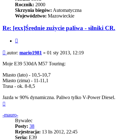
Rocznik:
2000
Skrzynia biegów:
Automatyczna
Województwo:
Mazowieckie
Re: [exx]Średnie zużycie paliwa - silniki CR.
Cytuj
Post
autor:
mario1981
»
01 sty 2013, 12:19
Moje E39 530dA M57 Touring:
Miasto (lato) - 10,5-10,7
Miasto (zima) - 11-11,1
Trasa - ok. 8-8,5
Jazda w 90% dynamiczna. Paliwo tylko V-Power Diesel.
Na
górę
-mauro-
Bywalec
Posty:
38
Rejestracja:
13 lis 2012, 22:45
Seria:
E39