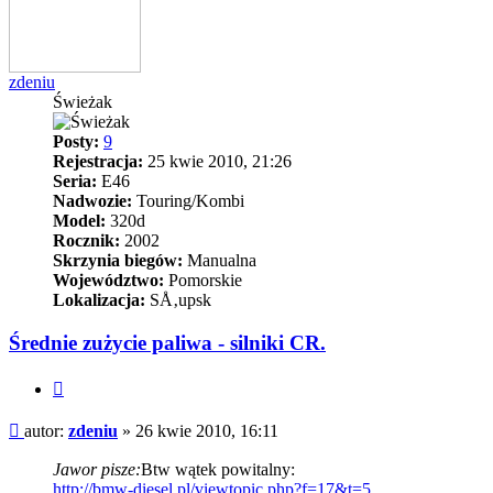
zdeniu
Świeżak
Posty:
9
Rejestracja:
25 kwie 2010, 21:26
Seria:
E46
Nadwozie:
Touring/Kombi
Model:
320d
Rocznik:
2002
Skrzynia biegów:
Manualna
Województwo:
Pomorskie
Lokalizacja:
SÅ‚upsk
Średnie zużycie paliwa - silniki CR.
Cytuj
Post
autor:
zdeniu
»
26 kwie 2010, 16:11
Jawor pisze:
Btw wątek powitalny:
http://bmw-diesel.pl/viewtopic.php?f=17&t=5