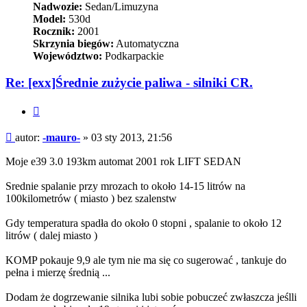
Nadwozie:
Sedan/Limuzyna
Model:
530d
Rocznik:
2001
Skrzynia biegów:
Automatyczna
Województwo:
Podkarpackie
Re: [exx]Średnie zużycie paliwa - silniki CR.
Cytuj
Post
autor:
-mauro-
»
03 sty 2013, 21:56
Moje e39 3.0 193km automat 2001 rok LIFT SEDAN
Srednie spalanie przy mrozach to około 14-15 litrów na
100kilometrów ( miasto ) bez szalenstw
Gdy temperatura spadła do około 0 stopni , spalanie to około 12
litrów ( dalej miasto )
KOMP pokauje 9,9 ale tym nie ma się co sugerować , tankuje do
pełna i mierzę średnią ...
Dodam że dogrzewanie silnika lubi sobie pobuczeć zwłaszcza jeślli