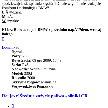
spodziewajcie się spalania z golfa TDI, ale w golfie nie szukajcie
komfortu i technoligii z BMW!!!
B
Ä™dziesz
M
iaÅ‚
W
szystkie
F1 bez Robcia, to jak BMW z przednim napÄ™dem, wracaj
kolego
Na
górę
Dominik86
Bywalec
Posty:
200
Rejestracja:
08 gru 2009, 17:43
Seria:
E46
Nadwozie:
Sedan/Limuzyna
Model:
330d
Rocznik:
2000
Skrzynia biegów:
Manualna
Województwo:
Pomorskie
Re: [exx]Średnie zużycie paliwa - silniki CR.
Cytuj