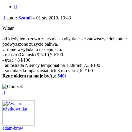
Cytuj
Post
autor:
Szamil
»
01 sty 2010, 19:43
Witam,
od kiedy temp zewn znacznie spadly daje sie zauweazyc delikatnie
podwyzszone zuzycie paliwa.
U mnie wyglada to nastepujaco:
- miasto (Gdansk) 9,5-10,5 l/100
- trasa ~8 l/100
- autostrada Niemcy tempomat na 180km/h 7,3 l/100
- srednia z kompa z ostatnich 3 m-cy to 7,6 l/100
Rzuc okiem na moje byÅ‚e
540i
Na
górę
adam-bmw