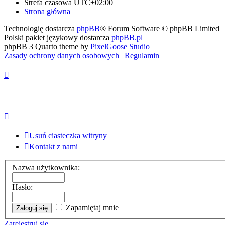
Strefa czasowa
UTC+02:00
Strona główna
Technologię dostarcza
phpBB
® Forum Software © phpBB Limited
Polski pakiet językowy dostarcza
phpBB.pl
phpBB 3 Quarto theme by
PixelGoose Studio
Zasady ochrony danych osobowych
|
Regulamin
Usuń ciasteczka witryny
Kontakt z nami
Nazwa użytkownika:
Hasło:
Zapamiętaj mnie
Zarejestruj się