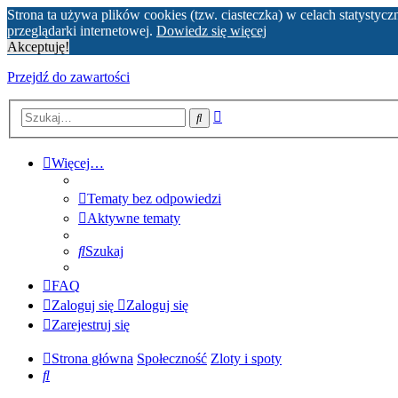
Strona ta używa plików cookies (tzw. ciasteczka) w celach statyst
przeglądarki internetowej.
Dowiedz się więcej
Akceptuję!
Przejdź do zawartości
Wyszukiwanie
Szukaj
zaawansowane
Więcej…
Tematy bez odpowiedzi
Aktywne tematy
Szukaj
FAQ
Zaloguj się
Zaloguj się
Zarejestruj się
Strona główna
Społeczność
Zloty i spoty
Szukaj