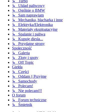
↳ Turbo
↳ Układ paliwowy
↳ Ogólnie o BMW
↳ Sam naprawiam
↳ Mechanika, blacharka i inne
↳ Elektryka/Elektronika
↳ Materiały eksploatacyjne
↳ Spalanie i paliwa
↳ Kupuję diesla...
↳ Przydatne strony
Społeczność
↳ Galeria
↳ Zloty i spoty
↳ Off Topic
Giełda
↳ Części
↳ Oddam || Przyjmę
↳ Samochody
↳ Polecam!
↳ Nie polecam!!!
O forum
↳ Forum techniczne
↳ Śmietnik